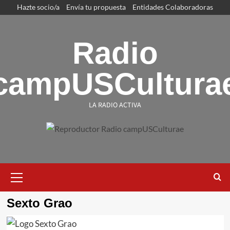
Saltar
Hazte socio/a
Envía tu propuesta
Entidades Colaboradoras
al
contenido
Radio
campUSCultura
LA RADIO ACTIVA
Menú
primario
Sexto Grao