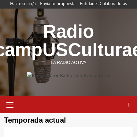
Saltar
Hazte socio/a
Envía tu propuesta
Entidades Colaboradoras
al
contenido
Radio
campUSCultura
LA RADIO ACTIVA
Menú
primario
Temporada actual