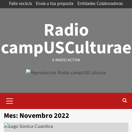
Skip
Faite socio/a
Envía a túa proposta
Entidades Colaboradoras
to
content
Radio
campUSCulturae
A RADIO ACTIVA
Primary
Menu
Mes:
Novembro 2022