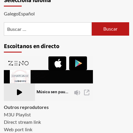
Selecciona idioma
005:
Música
GalegoEspañol
para
un
Buscar:
confinamento
involuntario
(14-
Escoitanos en directo
11-
2022)
Outros reprodutores
M3U Playlist
Direct stream link
Web port link